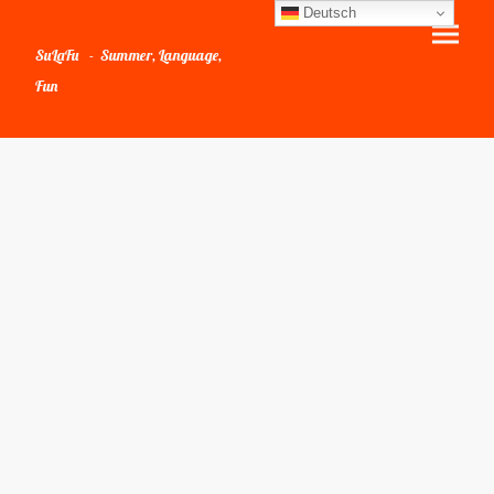
Deutsch
SuLaFu - Summer, Language,
Fun